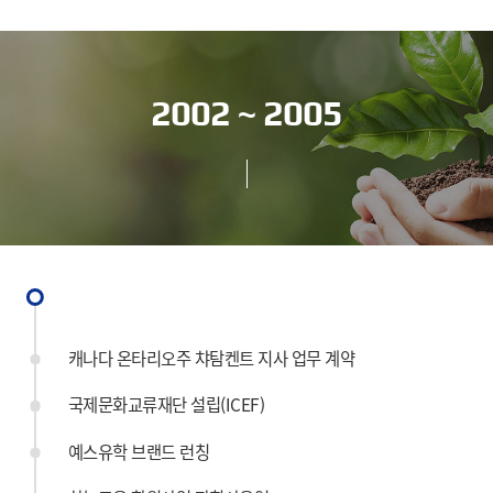
2002 ~ 2005
캐나다 온타리오주 챠탐켄트 지사 업무 계약
국제문화교류재단 설립(ICEF)
예스유학 브랜드 런칭