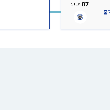
07
STEP
출