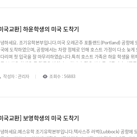
학 및 교환학생, 관리형유학 등 조기유학을 전문으로 하는국내 대표 유학 컨설
있습니다.
터뷰 준비,그리고 시니어보딩 및 아이비리그대학 진학까지 이어지는 장기적
[미국교환] 하윤학생의 미국 도착기
녕하세요. 조기유학본부입니다.미국 오레곤주 포틀랜드(Portland) 공항
국에 도착하였으며, 공항에서는 차량 정체로 인해 호스트 가정이 다소 늦게
다리며 첫 입국을 잘 마무리하였습니다.특히 호스트 가족은 하윤 학생을 위
를 본 하윤 학생은 큰 감동을 받았다고 합니다. 작은 실수로 태극기가 거꾸
영이었습니다. 또한 집에서도 하윤 학생을 환영하는 장식과 준비가 되어 있어
작성자 : 관리자
조회수 : 56883
였습니다.현재 하윤 학생은 아직 정규 수업이 시작되기 전이지만, 미리 호스
 연습에도 참여하였습니다. 처음 접하는 환경과 빠른 동작으로 인해 다소 어
대됩니다.미국 조기유학 및 교환학생 프로그램은 이러한 초기 경험을 통해
윤 학생이 미국에서 다양한 경험을 쌓으며 소중한 추억을 만들고, 즐겁고 의
수를 보냅니다.하윤 학생, 화이팅입니다!
[미국교환] 보영학생의 미국 도착기
녕하세요.예스유학 조기유학본부입니다.텍사스주 러벅(Lubbock) 공항에