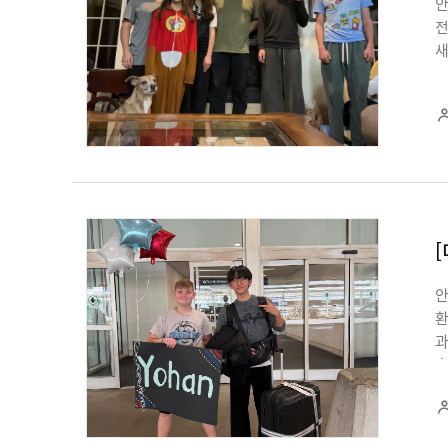
안
전
새
2
편
의
찍
충
프
생
요
동
기
안
필
환
함
과
진
호
새
나
이
성
주
시
성