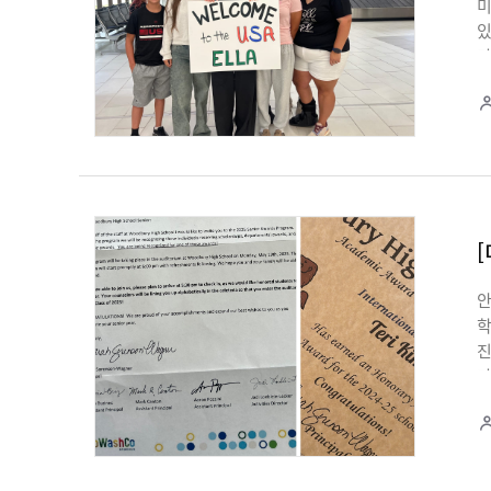
미
있
다
과
활
경
교
[
안
학
진
가
C
이
교
조