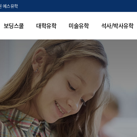
원 예스유학
보딩스쿨
대학유학
미술유학
석사/박사유학