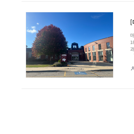
응
[
마
1
과
거
뛰
학
선
1
이
국
둘
있
둘
댄
잘