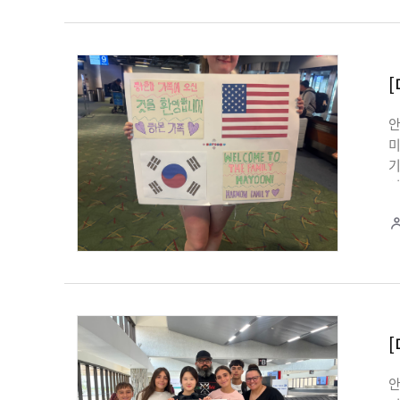
진
인
안
미
기
이
환
하
첫
기
하
박
안