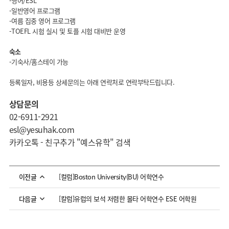
-영어/ESL
-일반영어 프로그램
-여름 집중 영어 프로그램
-TOEFL 시험 실시 및 토플 시험 대비반 운영
숙소
-기숙사/홈스테이 가능
등록일자, 비용등 상세문의는 아래 연락처로 연락부탁드립니다.
상담문의
02-6911-2921
esl@yesuhak.com
카카오톡 - 친구추가 "예스유학" 검색
[컬럼]Boston University(BU) 어학연수
이전글
[칼럼]유럽의 보석 저렴한 몰타 어학연수 ESE 어학원
다음글